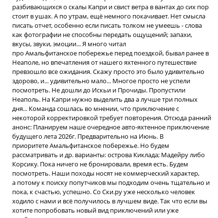
разбивающихся о скалы Капри и свист ветра в вантах до сих пор
стоит в ушах. А по утрам, ещё немного покачивает. Нет смысла
писать отчет, особенно если писать толком не умеешь - слова
как фотографии не способны передать ощущений; запахи,
вкусы, звуки, эмоции... Я много читал
про Амальфитанское побережье перед поездкой, бывал ранее в
Неаполе, но впечатления от нашего яхтенного путешествие
превзошло все ожидания. Скажу просто это было удивительно
здорово, и... удивительно мало... Многое просто не успели
посмотреть. Не дошли до Искьи и Прочиды. Пропустили
Неаполь. На Капри нужно выделить два а лучше три полных
дня... Команда сошлась во мнении, что приключение с
некоторой корректировкой требует повторения. Отсюда ранний
анонс: Планируем наше очередное авто-яхтенное приключение
будущего лета 2026г. Предварительно на Июнь. В
приоритете Амальфитанское побережье. Но будем
рассматривать и др. варианты: острова Киклада; Мадейру либо
Корсику. Пока ничего не бронировали, время есть. Будем
посмотреть. Наши походы носят не коммерческий характер,
а потому к поиску попутчиков мы подходим очень тщательно и
пока, к счастью, успешно. Со Ски.ру уже несколько человек
ходило с нами и всё получилось в лучшем виде. Так что если вы
хотите попробовать новый вид приключений или уже